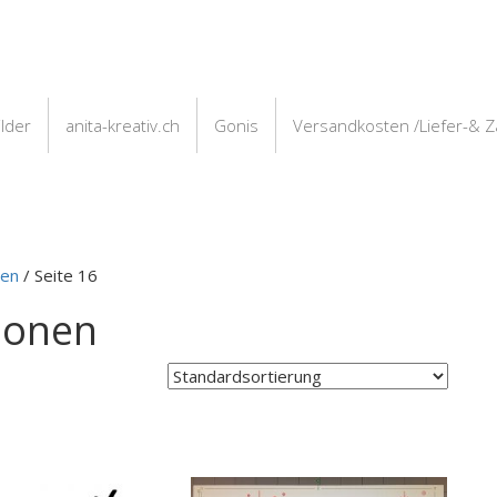
ilder
anita-kreativ.ch
Gonis
Versandkosten /Liefer-& 
nen
/ Seite 16
blonen