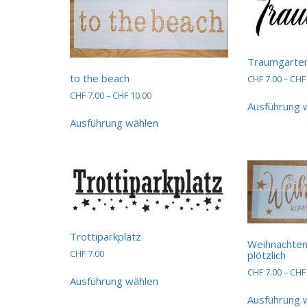
Traumgarte
to the beach
CHF
7.00
–
CHF
Preisspanne:
CHF
7.00
–
CHF
10.00
Ausführung 
CHF 7.00
Dieses
bis
Ausführung wählen
Produkt
CHF 10.00
weist
mehrere
Varianten
auf.
Die
Optionen
können
auf
Trottiparkplatz
Weihnachte
der
CHF
7.00
plötzlich
Produktseite
Dieses
CHF
7.00
–
CHF
gewählt
Ausführung wählen
Produkt
werden
weist
Ausführung 