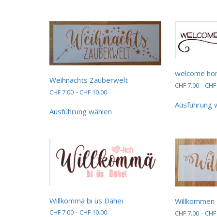
mehrere
Varianten
auf.
Die
Optionen
können
auf
der
welcome h
Weihnachts Zauberwelt
Produktseite
CHF
7.00
–
CHF
gewählt
Preisspanne:
CHF
7.00
–
CHF
10.00
werden
CHF 7.00
Dieses
Ausführung 
bis
Ausführung wählen
Produkt
CHF 10.00
weist
mehrere
Varianten
auf.
Die
Optionen
können
auf
Willkommä bi üs Dähei
der
Willkommen
Produktseite
Preisspanne:
CHF
7.00
–
CHF
10.00
CHF
7.00
–
CHF