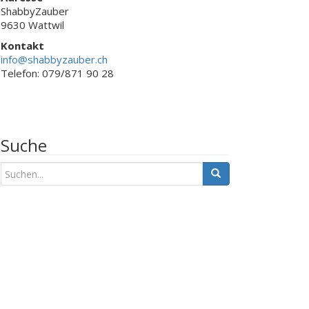
ShabbyZauber
9630 Wattwil
Kontakt
info@shabbyzauber.ch
Telefon: 079/871 90 28
Suche
S
u
c
h
e
n
a
c
h
: