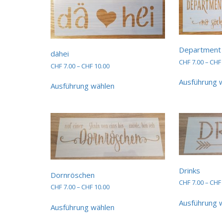
Department 
dähei
CHF
7.00
–
CHF
Preisspanne:
CHF
7.00
–
CHF
10.00
CHF 7.00
Dieses
Ausführung 
bis
Ausführung wählen
Produkt
CHF 10.00
weist
mehrere
Varianten
auf.
Die
Optionen
können
auf
Drinks
Dornröschen
der
CHF
7.00
–
CHF
Produktseite
Preisspanne:
CHF
7.00
–
CHF
10.00
CHF 7.00
gewählt
Dieses
Ausführung 
bis
werden
Ausführung wählen
Produkt
CHF 10.00
weist