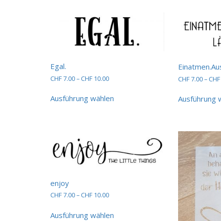
mehrere
Varianten
auf.
Die
Optionen
können
auf
Egal.
Einatmen.Au
der
Preisspanne:
CHF
7.00
–
CHF
10.00
CHF
7.00
–
CHF
Produktseite
CHF 7.00
Dieses
gewählt
bis
Ausführung wählen
Ausführung 
Produkt
CHF 10.00
werden
weist
mehrere
Varianten
auf.
Die
Optionen
können
auf
enjoy
der
Preisspanne:
CHF
7.00
–
CHF
10.00
Produktseite
CHF 7.00
Dieses
gewählt
bis
Ausführung wählen
Produkt
werden