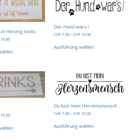
Der Hund wars !
of missing socks
Preisspanne:
CHF
7.00
–
CHF
10.00
Preisspanne:
10.00
CHF 7.00
Dieses
CHF 7.00
bis
Dieses
Ausführung wählen
Produkt
bis
CHF 10.00
wählen
Produkt
weist
CHF 10.00
weist
mehrere
mehrere
Varianten
Varianten
auf.
auf.
Die
Die
Optionen
Optionen
können
können
auf
auf
der
Du bist mein Herzensmensch
der
Produktseite
Preisspanne:
CHF
7.00
–
CHF
10.00
Preisspanne:
10.00
Produktseite
gewählt
CHF 7.00
CHF 7.00
Dieses
gewählt
Dieses
werden
bis
Ausführung wählen
bis
Produkt
wählen
werden
Produkt
CHF 10.00
CHF 10.00
weist
weist
mehrere