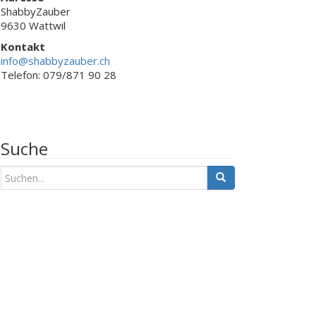
ShabbyZauber
9630 Wattwil
Kontakt
info@shabbyzauber.ch
Telefon: 079/871 90 28
Suche
S
u
c
h
e
n
a
c
h
: