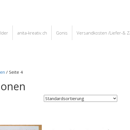
ilder
anita-kreativ.ch
Gonis
Versandkosten /Liefer-& 
nen
/ Seite 4
blonen