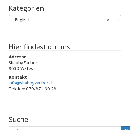
können
Kategorien
auf
der
Englisch
×
Produktseit
gewählt
werden
Hier findest du uns
Adresse
ShabbyZauber
9630 Wattwil
Kontakt
info@shabbyzauber.ch
Telefon: 079/871 90 28
Suche
S