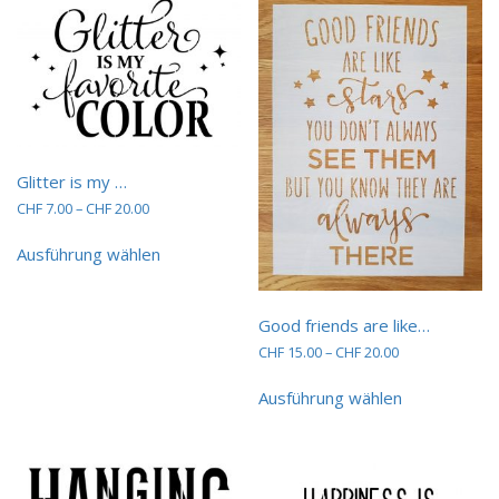
Varianten
auf.
Die
Optionen
können
auf
der
Produktseite
gewählt
Glitter is my …
werden
Preisspanne:
CHF
7.00
–
CHF
20.00
CHF 7.00
Dieses
bis
Ausführung wählen
Produkt
CHF 20.00
weist
mehrere
Varianten
Good friends are like…
auf.
Preisspanne:
CHF
15.00
–
CHF
20.00
Die
CHF 15.00
Dieses
Optionen
bis
Ausführung wählen
Produkt
CHF 20.00
können
weist
auf
mehrere
der
Varianten
Produktseite
auf.