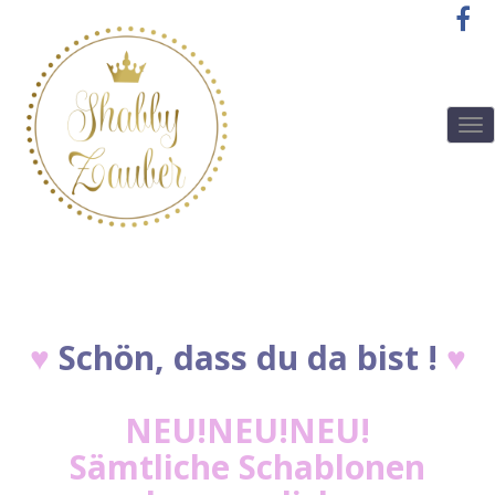
T
o
g
g
l
e
n
a
v
i
♥
Schön, dass du da bist !
♥
g
a
t
i
NEU!NEU!NEU!
o
Sämtliche Schablonen
n