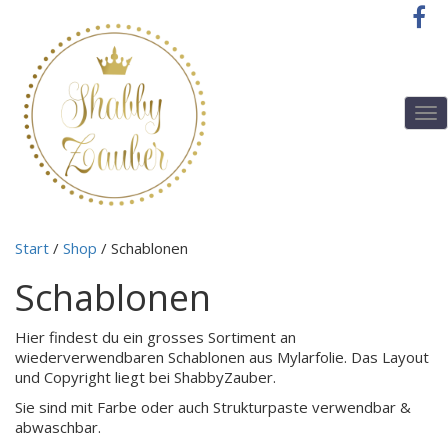
T
o
g
g
l
e
n
Start
/
Shop
/ Schablonen
a
v
Schablonen
i
g
a
Hier findest du ein grosses Sortiment an
t
wiederverwendbaren Schablonen aus Mylarfolie. Das Layout
i
und Copyright liegt bei ShabbyZauber.
o
Sie sind mit Farbe oder auch Strukturpaste verwendbar &
n
abwaschbar.