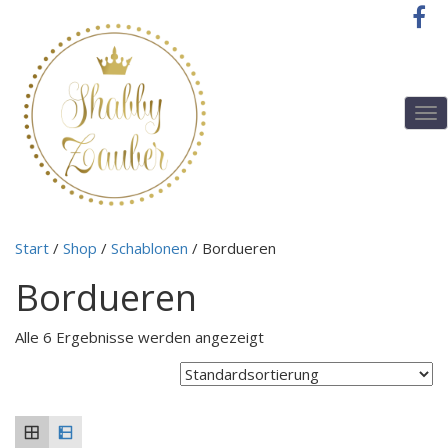
T
o
g
g
l
e
n
Start
/
Shop
/
Schablonen
/ Bordueren
a
v
Bordueren
i
g
a
Alle 6 Ergebnisse werden angezeigt
t
i
o
n