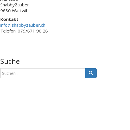
ShabbyZauber
9630 Wattwil
Kontakt
info@shabbyzauber.ch
Telefon: 079/871 90 28
Suche
S
u
c
h
e
n
a
c
h
: