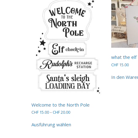
what the elf 
CHF
15.00
In den Ware
Welcome to the North Pole
Preisspanne:
CHF
15.00
–
CHF
20.00
CHF 15.00
Dieses
bis
Ausführung wählen
Produkt
CHF 20.00
weist