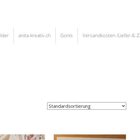
ilder
anita-kreativ.ch
Gonis
Versandkosten /Liefer-& 