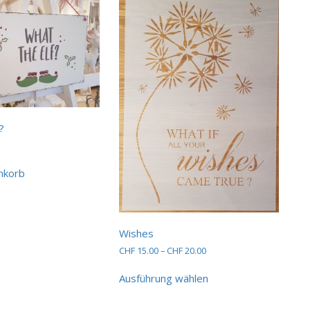
?
nkorb
Wishes
Preisspanne:
CHF
15.00
–
CHF
20.00
CHF 15.00
Dieses
bis
Ausführung wählen
Produkt
CHF 20.00
weist
mehrere