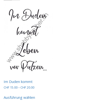
Im Duden kommt
Preisspanne:
CHF
15.00
–
CHF
20.00
CHF 15.00
Dieses
bis
Ausführung wählen
Produkt
CHF 20.00
weist
mehrere