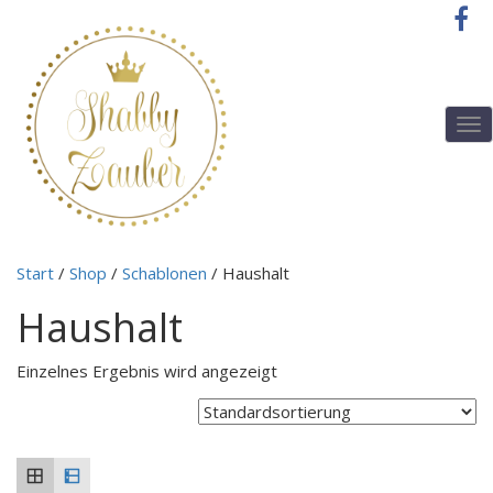
T
o
g
g
l
e
n
Start
/
Shop
/
Schablonen
/ Haushalt
a
v
Haushalt
i
g
a
Einzelnes Ergebnis wird angezeigt
t
i
o
n