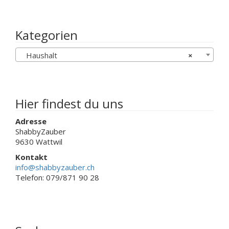
Varianten
auf.
Die
Kategorien
Optionen
können
Haushalt
×
auf
der
Produktseite
gewählt
werden
Hier findest du uns
Adresse
ShabbyZauber
9630 Wattwil
Kontakt
info@shabbyzauber.ch
Telefon: 079/871 90 28