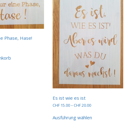
ine Phase, Hase!
nkorb
Es ist wie es ist
Preisspanne:
CHF
15.00
–
CHF
20.00
CHF 15.00
Dieses
bis
Ausführung wählen
Produkt
CHF 20.00
weist
mehrere