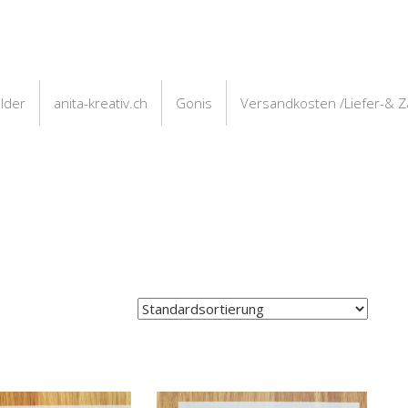
ilder
anita-kreativ.ch
Gonis
Versandkosten /Liefer-& 