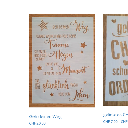
Produktseite
gewählt
werden
geliebtes 
Geh deinen Weg
CHF
7.00
–
CHF
CHF
20.00