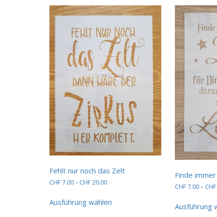
mehrere
Varianten
auf.
Die
Optionen
können
auf
der
Produktseite
gewählt
werden
Fehlt nur noch das Zelt
Finde immer
Preisspanne:
CHF
7.00
–
CHF
20.00
CHF
7.00
–
CHF
CHF 7.00
Dieses
bis
Ausführung wählen
Produkt
Ausführung 
CHF 20.00
weist