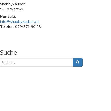
ShabbyZauber
9630 Wattwil
Kontakt
info@shabbyzauber.ch
Telefon: 079/871 90 28
Suche
S
u
c
h
e
n
a
c
h
: