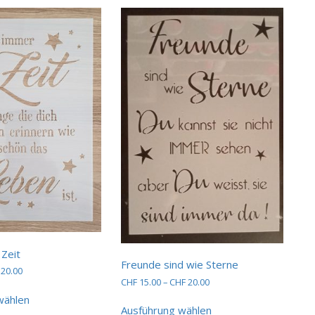
Varianten
auf.
Die
Optionen
können
auf
der
Produktseite
gewählt
werden
 Zeit
Freunde sind wie Sterne
Preisspanne:
20.00
Preisspanne:
CHF
15.00
–
CHF
20.00
CHF 7.00
Dieses
CHF 15.00
bis
Dieses
wählen
Produkt
bis
CHF 20.00
Ausführung wählen
Produkt