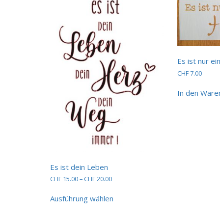
Es ist nur e
CHF
7.00
In den Ware
Es ist dein Leben
Preisspanne:
CHF
15.00
–
CHF
20.00
CHF 15.00
Dieses
bis
Ausführung wählen
Produkt
CHF 20.00
weist