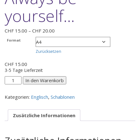
yourself…
Preisspanne:
CHF
15.00
–
CHF
20.00
CHF 15.00
Format
bis
CHF 20.00
Zurücksetzen
CHF
15.00
3-5 Tage Lieferzeit
Always
In den Warenkorb
be
yourself...
Kategorien:
Englisch
,
Schablonen
Menge
Zusätzliche Informationen