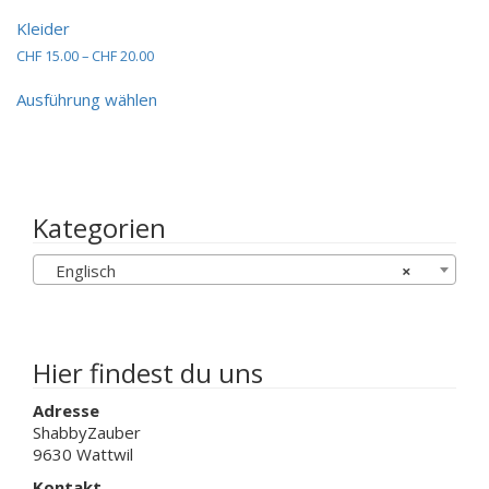
Die
Kleider
Optionen
können
Preisspanne:
CHF
15.00
–
CHF
20.00
auf
CHF 15.00
Dieses
bis
der
Ausführung wählen
Produkt
CHF 20.00
Produktseit
weist
gewählt
mehrere
werden
Varianten
auf.
Die
Kategorien
Optionen
können
Englisch
×
auf
der
Produktseite
gewählt
werden
Hier findest du uns
Adresse
ShabbyZauber
9630 Wattwil
Kontakt