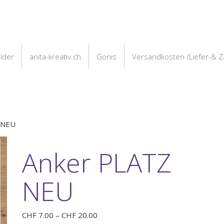
ilder
anita-kreativ.ch
Gonis
Versandkosten /Liefer-& 
 NEU
Anker PLATZ
NEU
Preisspanne:
CHF
7.00
–
CHF
20.00