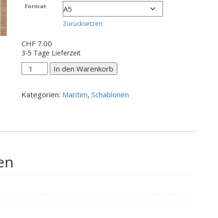
CHF 7.00
Format
bis
CHF 20.00
Zurücksetzen
CHF
7.00
3-5 Tage Lieferzeit
Anker
In den Warenkorb
PLATZ
NEU
Kategorien:
Maritim
,
Schablonen
Menge
en