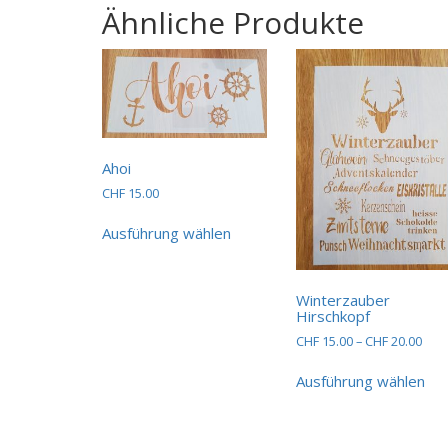
Ähnliche Produkte
Ahoi
CHF
15.00
Dieses
Ausführung wählen
Produkt
weist
mehrere
Varianten
Winterzauber
Hirschkopf
auf.
Die
Prei
CHF
15.00
–
CHF
20.00
Optionen
CHF 
Die
bis
können
Ausführung wählen
Pro
CHF 
auf
wei
der
me
Produktseite
Var