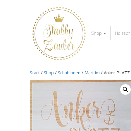
Shop
Holzsch
Start
/
Shop
/
Schablonen
/
Maritim
/ Anker PLATZ