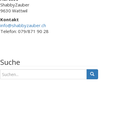
ShabbyZauber
9630 Wattwil
Kontakt
info@shabbyzauber.ch
Telefon: 079/871 90 28
Suche
S
u
c
h
e
n
a
c
h
: