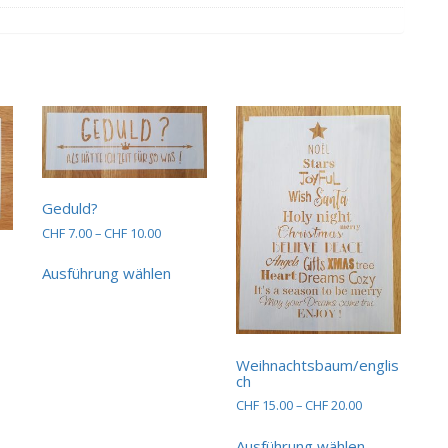
Geduld?
Preisspanne:
CHF
7.00
–
CHF
10.00
CHF 7.00
Dieses
bis
Ausführung wählen
Produkt
spanne:
CHF 10.00
weist
.00
ses
mehrere
dukt
Varianten
0.00
st
auf.
Weihnachtsbaum/englis
hrere
Die
ch
ianten
Optionen
Preisspanne:
CHF
15.00
–
CHF
20.00
können
CHF 15.00
Dieses
auf
bis
Ausführung wählen