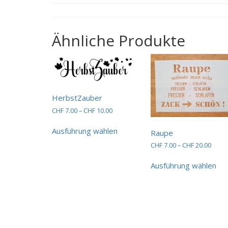
Ähnliche Produkte
HerbstZauber
Preisspanne:
CHF
7.00
–
CHF
10.00
CHF 7.00
Dieses
bis
Ausführung wählen
Raupe
Produkt
CHF 10.00
weist
Preis
CHF
7.00
–
CHF
20.00
mehrere
CHF 7
Die
bis
Varianten
Ausführung wählen
Pro
CHF 2
auf.
wei
Die
me
Optionen
Var
können
auf.
auf
Die
der