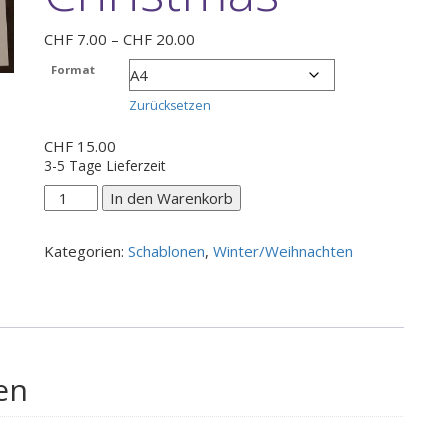
Preisspanne:
CHF
7.00
–
CHF
20.00
CHF 7.00
Format
bis
CHF 20.00
Zurücksetzen
CHF
15.00
3-5 Tage Lieferzeit
Believe
In den Warenkorb
in
the
Kategorien:
Schablonen
,
Winter/Weihnachten
magic
of
Christmas
Menge
en