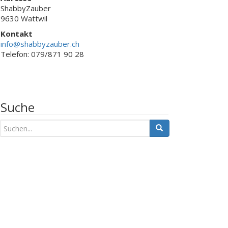
ShabbyZauber
9630 Wattwil
Kontakt
info@shabbyzauber.ch
Telefon: 079/871 90 28
Suche
S
u
c
h
e
n
a
c
h
: