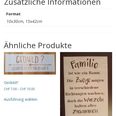
Zusätzliche Informationen
Format
10x30cm, 15x42cm
Ähnliche Produkte
Geduld?
Preisspanne:
CHF
7.00
–
CHF
10.00
CHF 7.00
Dieses
bis
Ausführung wählen
Produkt
CHF 10.00
weist
mehrere
Varianten