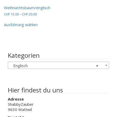
mehrere
Weihnachtsbaum/englisch
Varianten
Preisspanne:
CHF
15.00
–
CHF
20.00
auf.
CHF 15.00
Die
Dieses
bis
Ausführung wählen
Optionen
Produkt
CHF 20.00
können
weist
auf
mehrere
der
Varianten
Produktseit
auf.
gewählt
Die
Kategorien
werden
Optionen
können
Englisch
×
auf
der
Produktseite
gewählt
werden
Hier findest du uns
Adresse
ShabbyZauber
9630 Wattwil