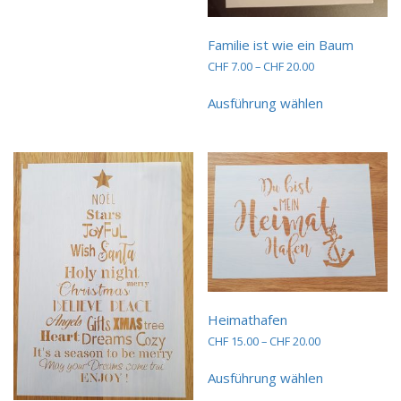
auf.
Die
Familie ist wie ein Baum
Optionen
Preisspanne:
CHF
7.00
–
CHF
20.00
können
CHF 7.00
Dieses
auf
bis
Ausführung wählen
Produkt
der
CHF 20.00
weist
Produktseite
mehrere
gewählt
Varianten
werden
auf.
Die
Optionen
können
auf
der
Produktseit
gewählt
Heimathafen
werden
Preisspanne:
CHF
15.00
–
CHF
20.00
CHF 15.00
Dieses
bis
Ausführung wählen
Produkt
CHF 20.00
weist