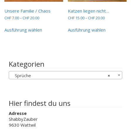
Unsere Familie / Chaos
Katzen liegen nicht…
Preisspanne:
Preisspanne:
CHF
7.00
–
CHF
20.00
CHF
15.00
–
CHF
20.00
CHF 7.00
CHF 15.00
Dieses
Dieses
bis
bis
Ausführung wählen
Ausführung wählen
Produkt
Produkt
CHF 20.00
CHF 20.00
weist
weist
mehrere
mehrere
Varianten
Varianten
auf.
auf.
Die
Die
Kategorien
Optionen
Optionen
können
können
Sprüche
×
auf
auf
der
der
Produktseite
Produktseit
gewählt
gewählt
werden
werden
Hier findest du uns
Adresse
ShabbyZauber
9630 Wattwil