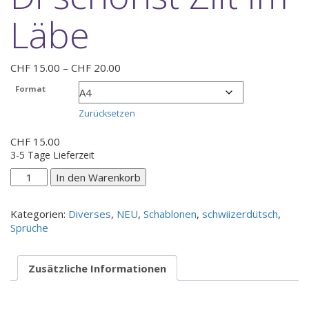
Läbe
Preisspanne:
CHF
15.00
–
CHF
20.00
CHF 15.00
Format
bis
CHF 20.00
Zurücksetzen
CHF
15.00
3-5 Tage Lieferzeit
Di
In den Warenkorb
schönst
Ziit
Kategorien:
Diverses
,
NEU
,
Schablonen
,
schwiizerdütsch
,
im
Sprüche
Läbe
Menge
Zusätzliche Informationen