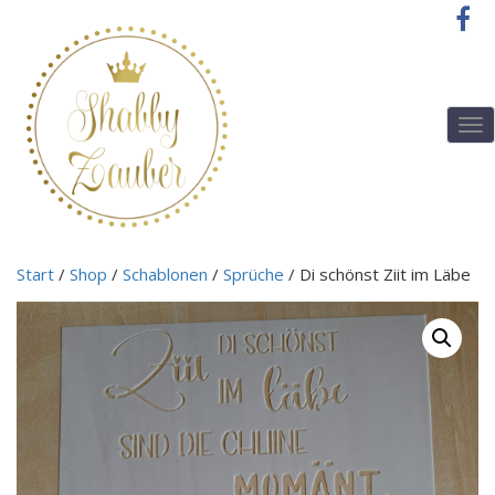
T
o
g
g
l
e
n
Start
/
Shop
/
Schablonen
/
Sprüche
/ Di schönst Ziit im Läbe
a
v
i
g
a
t
i
o
n