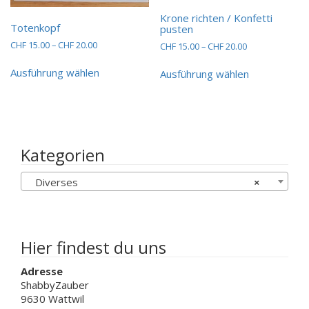
Krone richten / Konfetti
Totenkopf
pusten
Preisspanne:
CHF
15.00
–
CHF
20.00
Preisspanne:
CHF
15.00
–
CHF
20.00
CHF 15.00
CHF 15.00
Dieses
Dieses
bis
bis
Ausführung wählen
Ausführung wählen
Produkt
Produkt
CHF 20.00
CHF 20.00
weist
weist
mehrere
mehrere
Varianten
Varianten
auf.
auf.
Die
Die
Kategorien
Optionen
Optionen
können
können
Diverses
×
auf
auf
der
der
Produktseite
Produktseit
gewählt
gewählt
werden
werden
Hier findest du uns
Adresse
ShabbyZauber
9630 Wattwil