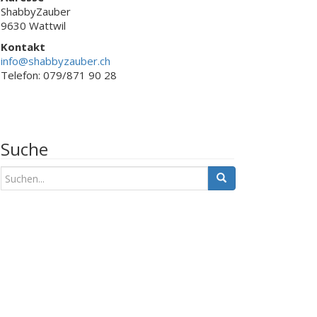
ShabbyZauber
9630 Wattwil
Kontakt
info@shabbyzauber.ch
Telefon: 079/871 90 28
Suche
S
u
c
h
e
n
a
c
h
: