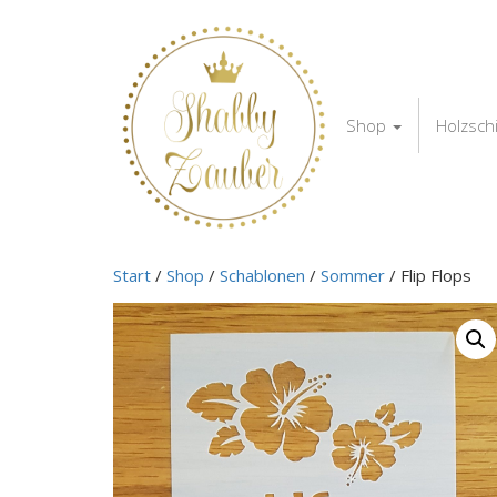
Shop
Holzsch
Start
/
Shop
/
Schablonen
/
Sommer
/ Flip Flops