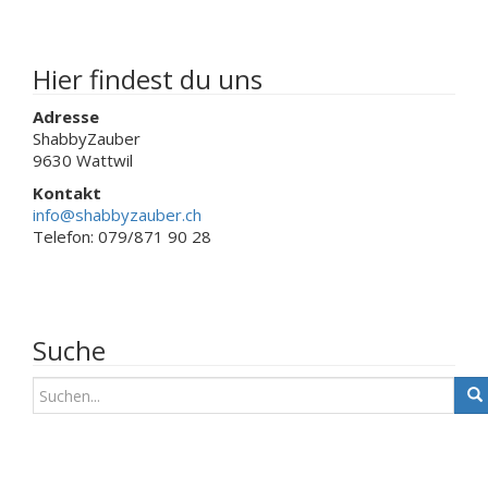
der
Produktseite
gewählt
werden
Hier findest du uns
Adresse
ShabbyZauber
9630 Wattwil
Kontakt
info@shabbyzauber.ch
Telefon: 079/871 90 28
Suche
S
u
c
h
e