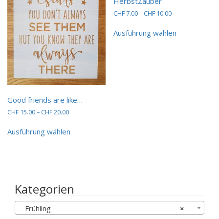
HerbstZauber
auf
auf
Preisspanne:
CHF
7.00
–
CHF
10.00
der
der
CHF 7.00
Dieses
Produktseit
Produktseite
bis
Ausführung wählen
Produkt
gewählt
gewählt
CHF 10.00
weist
werden
werden
mehrere
Varianten
auf.
Die
Optionen
Good friends are like…
können
Preisspanne:
CHF
15.00
–
CHF
20.00
auf
CHF 15.00
der
Dieses
bis
Ausführung wählen
Produktseit
Produkt
CHF 20.00
gewählt
weist
werden
mehrere
Varianten
auf.
Die
Kategorien
Optionen
können
Frühling
×
auf