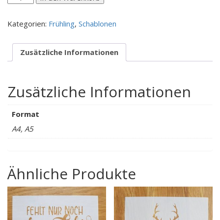
Frühling
/
Kategorien:
Frühling
,
Schablonen
Bambi
Menge
Zusätzliche Informationen
Zusätzliche Informationen
Format
A4, A5
Ähnliche Produkte