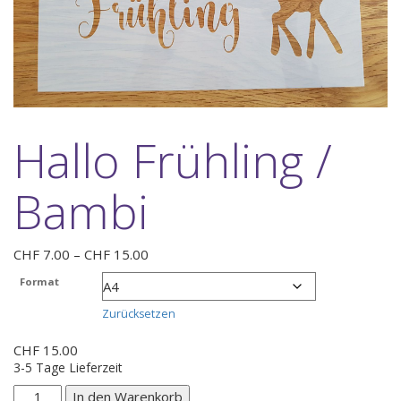
Hallo Frühling /
Bambi
Preisspanne:
CHF
7.00
–
CHF
15.00
CHF 7.00
Format
bis
CHF 15.00
Zurücksetzen
CHF
15.00
3-5 Tage Lieferzeit
Hallo
In den Warenkorb