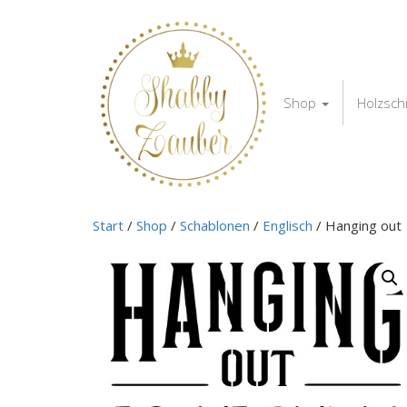
Shop
Holzsch
Start
/
Shop
/
Schablonen
/
Englisch
/ Hanging out