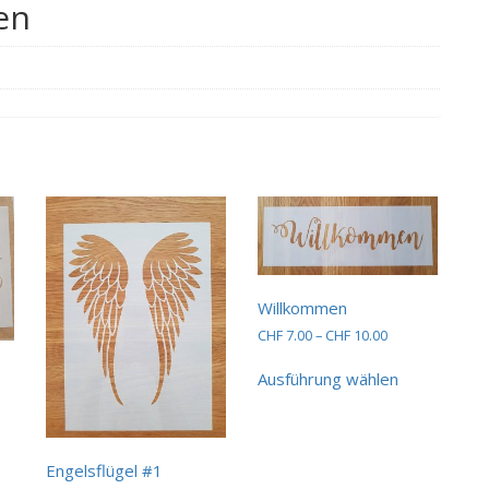
en
Willkommen
Preisspanne:
CHF
7.00
–
CHF
10.00
CHF 7.00
Dieses
bis
Ausführung wählen
Produkt
CHF 10.00
sspanne:
weist
15.00
mehrere
ses
Varianten
dukt
20.00
auf.
Engelsflügel #1
st