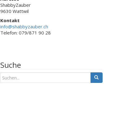
ShabbyZauber
9630 Wattwil
Kontakt
info@shabbyzauber.ch
Telefon: 079/871 90 28
Suche
S
u
c
h
e
n
a
c
h
: