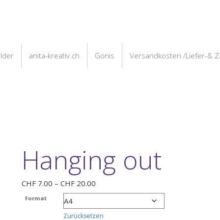
ilder
anita-kreativ.ch
Gonis
Versandkosten /Liefer-& 
Hanging out
Preisspanne:
CHF
7.00
–
CHF
20.00
CHF 7.00
Format
bis
CHF 20.00
Zurücksetzen