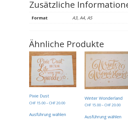
Zusätzliche Information
Format
A3, A4, A5
Ähnliche Produkte
Pixie Dust
Winter Wonderland
Preisspanne:
CHF
15.00
–
CHF
20.00
Prei
CHF
15.00
–
CHF
20.00
CHF 15.00
Dieses
CHF 
Die
bis
Ausführung wählen
bis
Produkt
Ausführung wählen
Pro
CHF 20.00
CHF 
weist
wei
mehrere