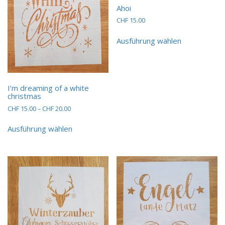
Ahoi
CHF
15.00
Dieses
Ausführung wählen
Produkt
weist
mehrere
Varianten
auf.
I’m dreaming of a white
Die
christmas
Optionen
Preisspanne:
CHF
15.00
–
CHF
20.00
können
CHF 15.00
Dieses
auf
bis
Ausführung wählen
Produkt
der
CHF 20.00
weist
Produktseit
mehrere
gewählt
Varianten
werden
auf.
Die
Optionen
können
auf
der