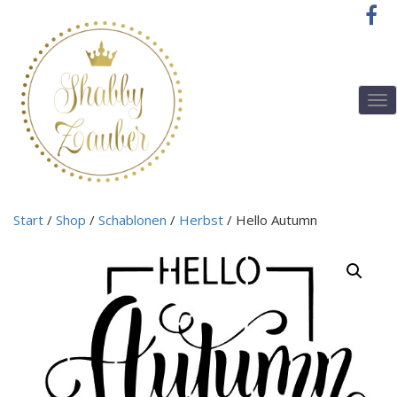
T
o
g
g
l
e
n
Start
/
Shop
/
Schablonen
/
Herbst
/ Hello Autumn
a
v
i
g
a
t
i
o
n