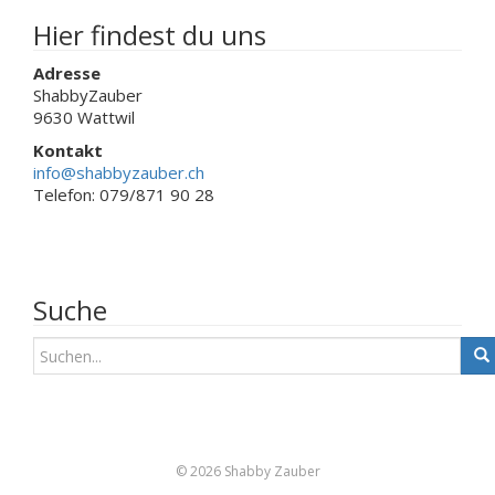
gewählt
gewählt
werden
werden
Hier findest du uns
Adresse
ShabbyZauber
9630 Wattwil
Kontakt
info@shabbyzauber.ch
Telefon: 079/871 90 28
Suche
S
u
c
h
e
n
© 2026 Shabby Zauber
a