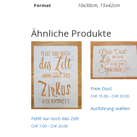
Format
10x30cm, 15x42cm
Ähnliche Produkte
Pixie Dust
Prei
CHF
15.00
–
CHF
20.00
CHF 
Die
bis
Ausführung wählen
Pro
CHF 
wei
Fehlt nur noch das Zelt
me
Preisspanne:
CHF
7.00
–
CHF
20.00
Var
CHF 7.00
Dieses
auf.
bis