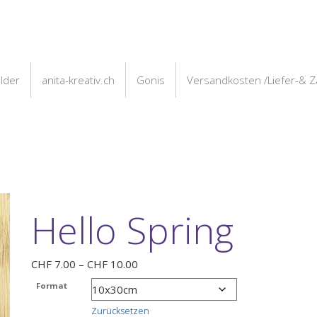
ilder
anita-kreativ.ch
Gonis
Versandkosten /Liefer-& 
Hello Spring
Preisspanne:
CHF
7.00
–
CHF
10.00
CHF 7.00
Format
bis
CHF 10.00
Zurücksetzen