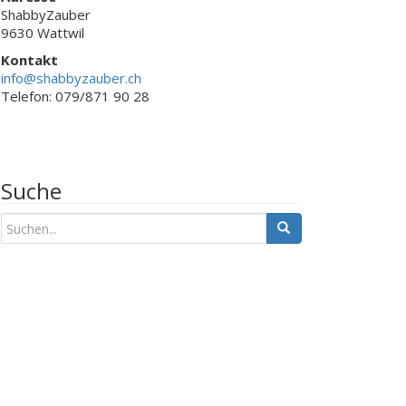
ShabbyZauber
9630 Wattwil
Kontakt
info@shabbyzauber.ch
Telefon: 079/871 90 28
Suche
S
u
c
h
e
n
a
c
h
: