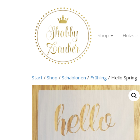
Shop
Holzsch
Start
/
Shop
/
Schablonen
/
Frühling
/ Hello Spring