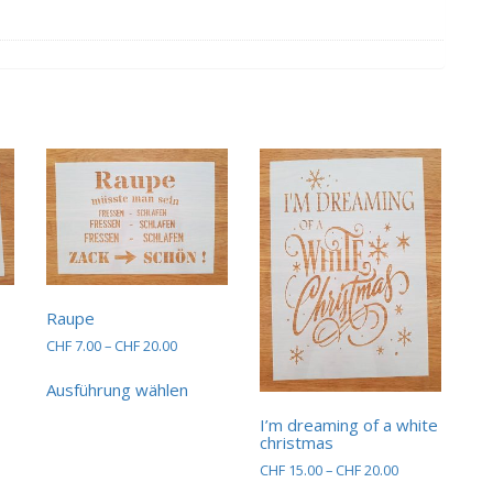
Raupe
sspanne:
Preisspanne:
CHF
7.00
–
CHF
20.00
15.00
CHF 7.00
ses
Dieses
bis
Ausführung wählen
dukt
Produkt
20.00
CHF 20.00
st
weist
I’m dreaming of a white
hrere
mehrere
christmas
ianten
Varianten
Preisspanne:
CHF
15.00
–
CHF
20.00
auf.
CHF 15.00