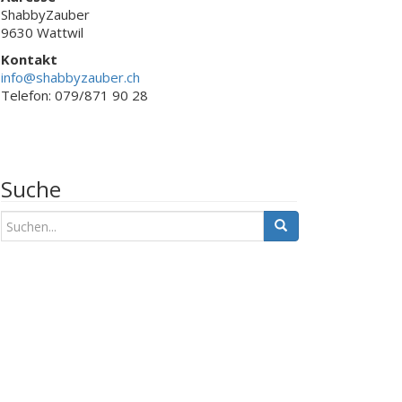
ShabbyZauber
9630 Wattwil
Kontakt
info@shabbyzauber.ch
Telefon: 079/871 90 28
Suche
S
u
c
h
e
n
a
c
h
: