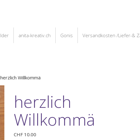
ilder
anita-kreativ.ch
Gonis
Versandkosten /Liefer-& 
 herzlich Willkommä
herzlich
Willkommä
CHF
10.00