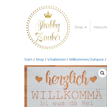
Shop
Holzsch
Start
/
Shop
/
Schablonen
/
Willkommen/Zuhause
/