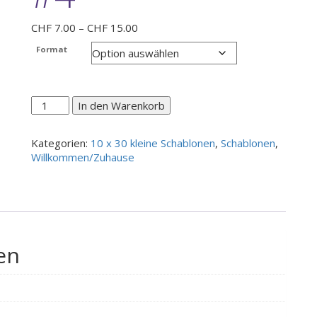
Preisspanne:
CHF
7.00
–
CHF
15.00
CHF 7.00
Format
bis
CHF 15.00
Herzlich
In den Warenkorb
Willkommen
#4
Kategorien:
10 x 30 kleine Schablonen
,
Schablonen
,
Menge
Willkommen/Zuhause
en