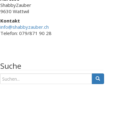
ShabbyZauber
9630 Wattwil
Kontakt
info@shabbyzauber.ch
Telefon: 079/871 90 28
Suche
S
u
c
h
e
n
a
c
h
: