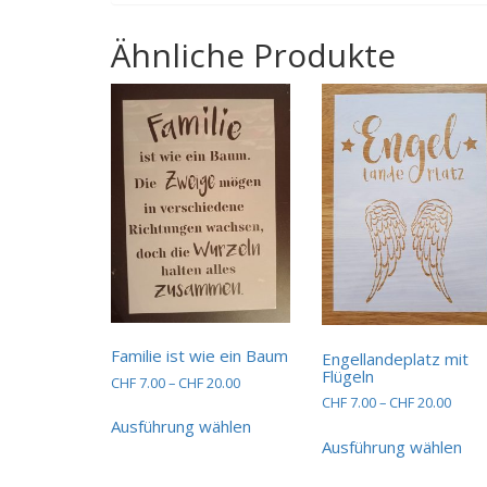
Ähnliche Produkte
Familie ist wie ein Baum
Engellandeplatz mit
Flügeln
Preisspanne:
CHF
7.00
–
CHF
20.00
CHF 7.00
Preis
CHF
7.00
–
CHF
20.00
Dieses
bis
CHF 7
Ausführung wählen
Die
Produkt
CHF 20.00
bis
Ausführung wählen
Pro
weist
CHF 2
wei
mehrere