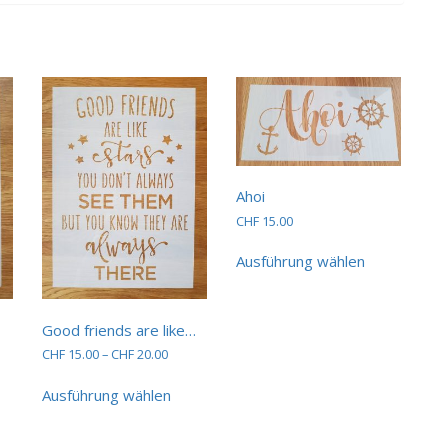
Ahoi
CHF
15.00
Dieses
Ausführung wählen
Produkt
weist
mehrere
Varianten
Good friends are like…
auf.
Preisspanne:
CHF
15.00
–
CHF
20.00
Die
spanne:
CHF 15.00
Dieses
Optionen
.00
bis
ses
Ausführung wählen
Produkt
können
CHF 20.00
dukt
weist
0.00
auf
st
mehrere
der