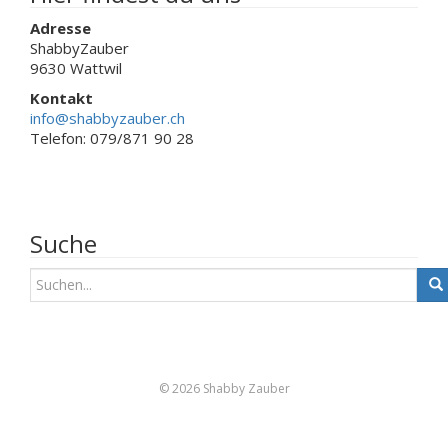
Adresse
ShabbyZauber
9630 Wattwil
Kontakt
info@shabbyzauber.ch
Telefon: 079/871 90 28
Suche
S
u
c
h
e
n
© 2026 Shabby Zauber
a
c
h