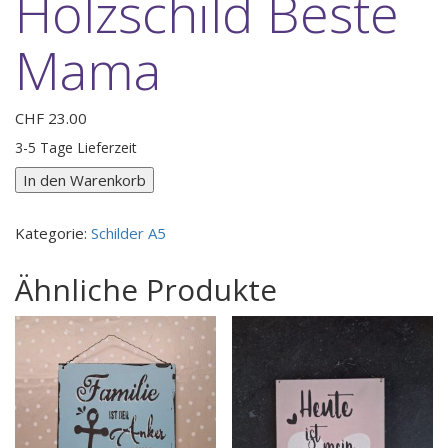
Holzschild Beste
Mama
CHF
23.00
3-5 Tage Lieferzeit
Holzschild
In den Warenkorb
Beste
Mama
Kategorie:
Schilder A5
Menge
Ähnliche Produkte