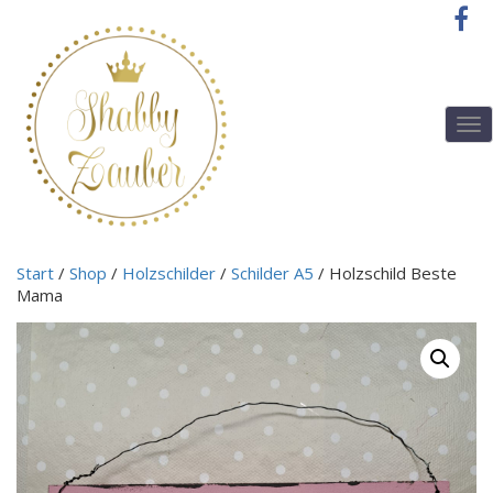
T
o
g
g
l
e
n
Start
/
Shop
/
Holzschilder
/
Schilder A5
/ Holzschild Beste
a
Mama
v
i
g
a
t
i
o
n