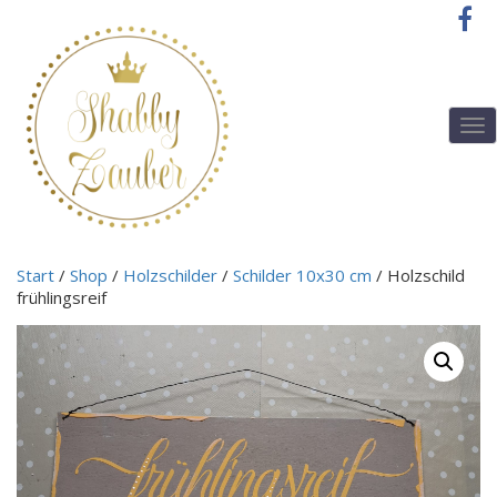
T
o
g
g
l
e
n
Start
/
Shop
/
Holzschilder
/
Schilder 10x30 cm
/ Holzschild
a
frühlingsreif
v
i
g
a
t
i
o
n