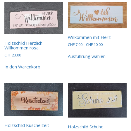
Willkommen mit Herz
Holzschild Herzlich
Preisspanne:
CHF
7.00
–
CHF
10.00
Willkommen rosa
CHF 7.00
Dieses
bis
CHF
23.00
Ausführung wählen
Produkt
CHF 10.00
weist
In den Warenkorb
mehrere
Varianten
auf.
Die
Optionen
können
auf
der
Produktseit
gewählt
Holzschild Kuschelzeit
Holzschild Schuhe
werden