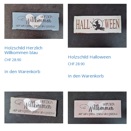
Holzschild Herzlich
Willkommen blau
Holzschild Halloween
CHF
28.90
CHF
28.90
In den Warenkorb
In den Warenkorb