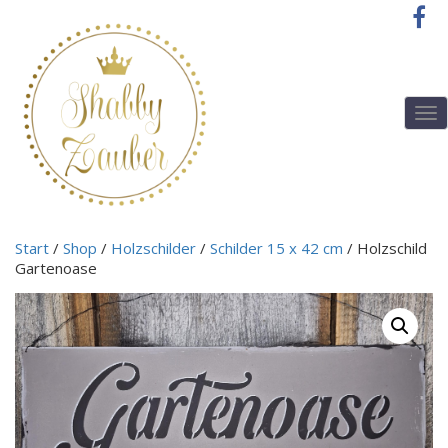
T
o
g
g
l
e
n
Start
/
Shop
/
Holzschilder
/
Schilder 15 x 42 cm
/ Holzschild
a
Gartenoase
v
i
g
a
t
i
o
n