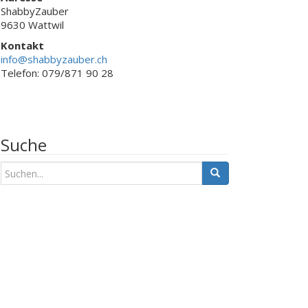
ShabbyZauber
9630 Wattwil
Kontakt
info@shabbyzauber.ch
Telefon: 079/871 90 28
Suche
S
u
c
h
e
n
a
c
h
: