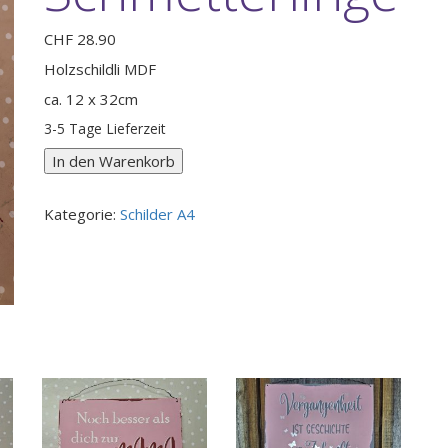
CHF
28.90
Holzschildli MDF
ca. 12 x 32cm
3-5 Tage Lieferzeit
Holzschild
In den Warenkorb
Kinder
sind
Kategorie:
Schilder A4
Schmetterlinge
Menge