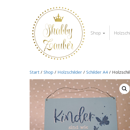
Shop
Holzsch
Start
/
Shop
/
Holzschilder
/
Schilder A4
/ Holzschi