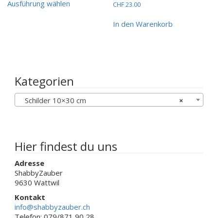
bis
Ausführung wählen
CHF
23.00
Produkt
CHF 10.00
weist
In den Warenkorb
mehrere
Varianten
auf.
Die
Optionen
können
Kategorien
auf
der
Schilder 10×30 cm
×
Produktseite
gewählt
werden
Hier findest du uns
Adresse
ShabbyZauber
9630 Wattwil
Kontakt
info@shabbyzauber.ch
Telefon: 079/871 90 28