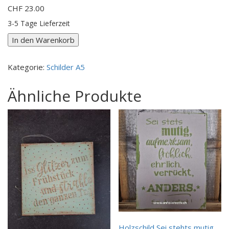
CHF
23.00
3-5 Tage Lieferzeit
Holzschild
In den Warenkorb
Willkomme
Scherenschnitt
Kategorie:
Schilder A5
Menge
Ähnliche Produkte
Holzschild Sei stehts mutig