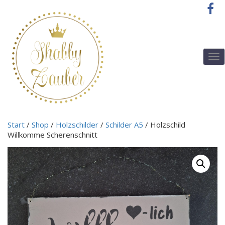
T
o
g
g
l
e
n
Start
/
Shop
/
Holzschilder
/
Schilder A5
/ Holzschild
a
Willkomme Scherenschnitt
v
i
g
a
t
i
o
n