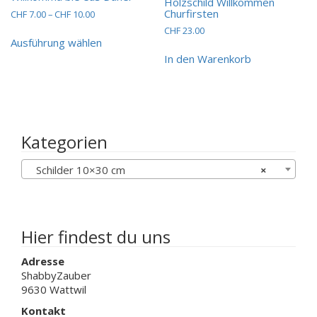
Holzschild Willkommen
Churfirsten
Preisspanne:
CHF
7.00
–
CHF
10.00
CHF 7.00
CHF
23.00
Dieses
bis
Ausführung wählen
Produkt
CHF 10.00
In den Warenkorb
weist
mehrere
Varianten
auf.
Die
Optionen
Kategorien
können
auf
Schilder 10×30 cm
×
der
Produktseite
gewählt
werden
Hier findest du uns
Adresse
ShabbyZauber
9630 Wattwil
Kontakt