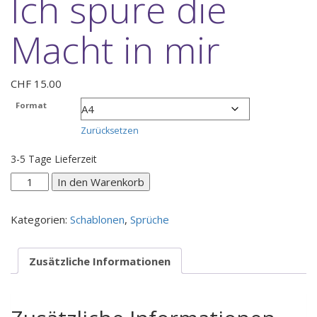
Ich spüre die
Macht in mir
CHF
15.00
Format
Zurücksetzen
3-5 Tage Lieferzeit
Ich
In den Warenkorb
spüre
die
Kategorien:
Schablonen
,
Sprüche
Macht
in
mir
Zusätzliche Informationen
Menge