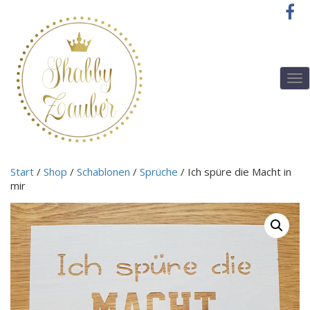
T
o
g
g
l
e
n
Start
/
Shop
/
Schablonen
/
Sprüche
/ Ich spüre die Macht in
a
mir
v
i
g
a
t
i
o
n