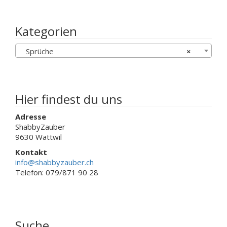
Varianten
auf.
auf.
Die
Die
Optionen
Kategorien
Optionen
können
können
auf
Sprüche
×
auf
der
der
Produktseite
Produktseit
gewählt
gewählt
werden
werden
Hier findest du uns
Adresse
ShabbyZauber
9630 Wattwil
Kontakt
info@shabbyzauber.ch
Telefon: 079/871 90 28
Suche