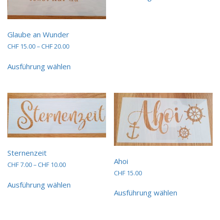
CHF 20.00
weist
mehrere
Varianten
Glaube an Wunder
auf.
Preisspanne:
CHF
15.00
–
CHF
20.00
Die
CHF 15.00
Optionen
Dieses
bis
Ausführung wählen
können
Produkt
CHF 20.00
auf
weist
der
mehrere
Produktseit
Varianten
gewählt
auf.
werden
Die
Optionen
können
auf
Sternenzeit
der
Ahoi
Preisspanne:
CHF
7.00
–
CHF
10.00
Produktseite
CHF
15.00
CHF 7.00
gewählt
Dieses
bis
Ausführung wählen
Dieses
werden
Produkt
CHF 10.00
Ausführung wählen
Produkt
weist
weist
mehrere
mehrere
Varianten