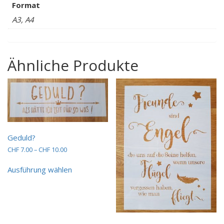
Format
A3, A4
Ähnliche Produkte
Geduld?
Preisspanne:
CHF
7.00
–
CHF
10.00
CHF 7.00
Dieses
bis
Ausführung wählen
Produkt
CHF 10.00
weist
mehrere
Varianten
auf.
Die