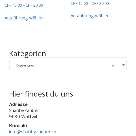
Preisspanne:
CHF
15.00
–
CHF
20.00
Preisspanne:
CHF
15.00
–
CHF
20.00
CHF 15.00
Dieses
CHF 15.00
Dieses
bis
Ausführung wählen
bis
Produkt
Ausführung wählen
Produkt
CHF 20.00
CHF 20.00
weist
weist
mehrere
mehrere
Varianten
Varianten
auf.
auf.
Die
Die
Kategorien
Optionen
Optionen
können
können
Diverses
×
auf
auf
der
der
Produktseit
Produktseite
gewählt
gewählt
werden
werden
Hier findest du uns
Adresse
ShabbyZauber
9630 Wattwil
Kontakt
info@shabbyzauber.ch