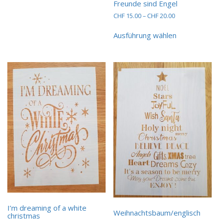
Freunde sind Engel
Optionen
Preisspanne:
CHF
15.00
–
CHF
20.00
können
CHF 15.00
auf
Dieses
bis
Ausführung wählen
der
Produkt
CHF 20.00
Produktseite
weist
gewählt
mehrere
werden
Varianten
auf.
Die
Optionen
können
auf
der
Produktseit
gewählt
werden
I’m dreaming of a white
Weihnachtsbaum/englisch
christmas