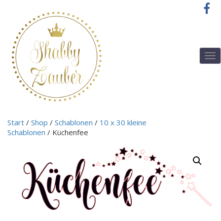
T
o
g
g
l
e
n
Start
/
Shop
/
Schablonen
/
10 x 30 kleine
a
Schablonen
/ Küchenfee
v
i
g
a
t
i
o
n