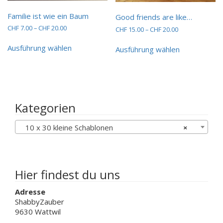
Familie ist wie ein Baum
Good friends are like…
Preisspanne:
CHF
7.00
–
CHF
20.00
Preisspanne:
CHF
15.00
–
CHF
20.00
CHF 7.00
CHF 15.00
Dieses
Dieses
bis
bis
Ausführung wählen
Ausführung wählen
Produkt
Produkt
CHF 20.00
CHF 20.00
weist
weist
mehrere
mehrere
Varianten
Varianten
auf.
auf.
Die
Die
Kategorien
Optionen
Optionen
können
können
10 x 30 kleine Schablonen
×
auf
auf
der
der
Produktseite
Produktseit
gewählt
gewählt
werden
werden
Hier findest du uns
Adresse
ShabbyZauber
9630 Wattwil