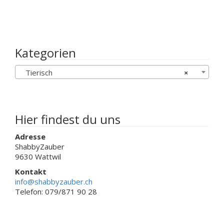
CHF 20.00
weist
weist
mehrere
mehrere
Varianten
Varianten
auf.
auf.
Die
Die
Kategorien
Optionen
Optionen
können
können
Tierisch
×
auf
auf
der
der
Produktseite
Produktseit
gewählt
gewählt
werden
werden
Hier findest du uns
Adresse
ShabbyZauber
9630 Wattwil
Kontakt
info@shabbyzauber.ch
Telefon: 079/871 90 28