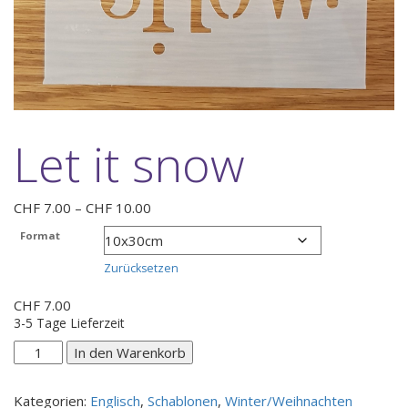
Let it snow
Preisspanne:
CHF
7.00
–
CHF
10.00
CHF 7.00
Format
bis
CHF 10.00
Zurücksetzen
CHF
7.00
3-5 Tage Lieferzeit
Let
In den Warenkorb
it
snow
Kategorien:
Englisch
,
Schablonen
,
Winter/Weihnachten
Menge