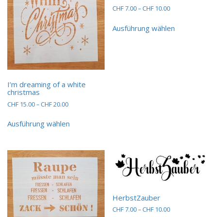
Preisspanne:
CHF
7.00
–
CHF
10.00
CHF 7.00
Dieses
bis
Ausführung wählen
Produkt
CHF 10.00
weist
mehrere
Varianten
auf.
Die
I’m dreaming of a white
Optionen
christmas
können
Preisspanne:
CHF
15.00
–
CHF
20.00
auf
CHF 15.00
Dieses
der
bis
Ausführung wählen
Produkt
Produktseit
CHF 20.00
weist
gewählt
mehrere
werden
Varianten
auf.
Die
Optionen
können
HerbstZauber
auf
Preisspanne:
CHF
7.00
–
CHF
10.00
der