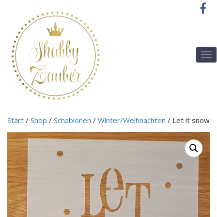
T
o
g
g
l
e
n
Start
/
Shop
/
Schablonen
/
Winter/Weihnachten
/ Let it snow
a
v
i
g
a
t
i
o
n