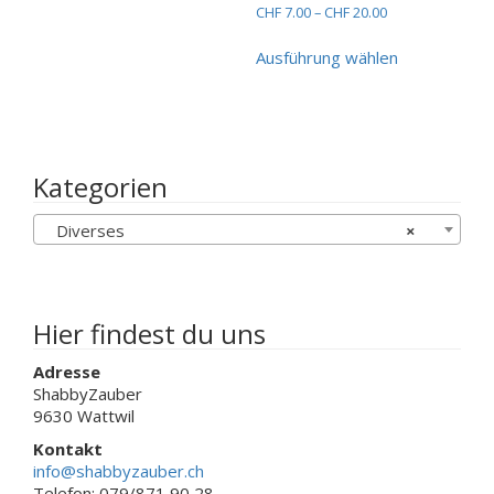
Preisspanne:
CHF
7.00
–
CHF
20.00
auf.
CHF 7.00
Dieses
Die
bis
Ausführung wählen
Produkt
Optionen
CHF 20.00
weist
können
mehrere
auf
Varianten
der
auf.
Produktseite
Die
gewählt
Kategorien
Optionen
werden
können
Diverses
×
auf
der
Produktseit
gewählt
werden
Hier findest du uns
Adresse
ShabbyZauber
9630 Wattwil
Kontakt
info@shabbyzauber.ch
Telefon: 079/871 90 28