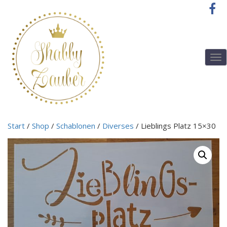
T
o
g
g
l
e
n
Start
/
Shop
/
Schablonen
/
Diverses
/ Lieblings Platz 15×30
a
v
i
g
a
t
i
o
n