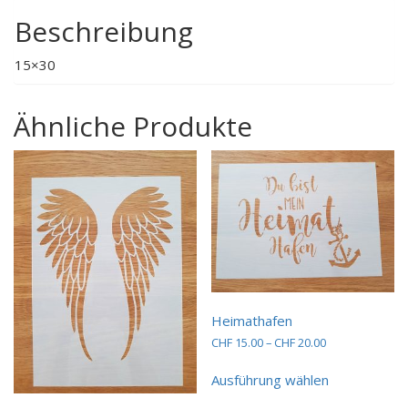
Beschreibung
15×30
Ähnliche Produkte
Heimathafen
Preisspanne:
CHF
15.00
–
CHF
20.00
CHF 15.00
Dieses
bis
Ausführung wählen
Produkt
CHF 20.00
weist