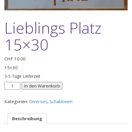
Lieblings Platz
15×30
CHF
10.00
15×30
3-5 Tage Lieferzeit
Lieblings
In den Warenkorb
Platz
15x30
Kategorien:
Diverses
,
Schablonen
Menge
Beschreibung