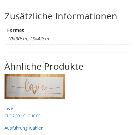
Zusätzliche Informationen
Format
10x30cm, 15x42cm
Ähnliche Produkte
love
Preisspanne:
CHF
7.00
–
CHF
10.00
CHF 7.00
Dieses
bis
Ausführung wählen
Produkt
CHF 10.00