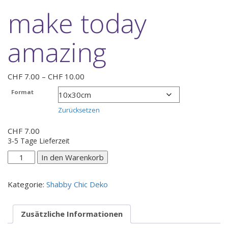
make today
amazing
Preisspanne:
CHF
7.00
–
CHF
10.00
CHF 7.00
Format
bis
CHF 10.00
Zurücksetzen
CHF
7.00
3-5 Tage Lieferzeit
make
In den Warenkorb
today
amazing
Kategorie:
Shabby Chic Deko
Menge
Zusätzliche Informationen