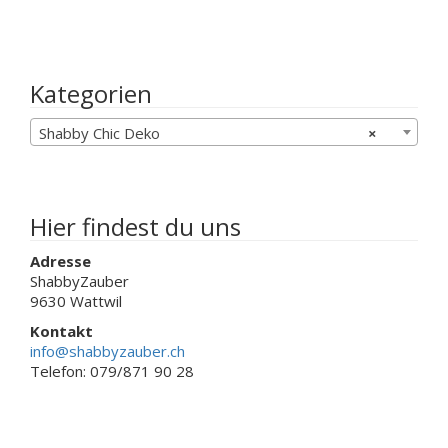
weist
mehrere
Varianten
auf.
Die
Kategorien
Optionen
können
Shabby Chic Deko
×
auf
der
Produktseite
gewählt
werden
Hier findest du uns
Adresse
ShabbyZauber
9630 Wattwil
Kontakt
info@shabbyzauber.ch
Telefon: 079/871 90 28