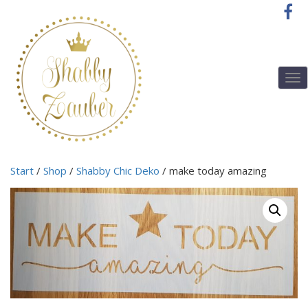
T
o
g
g
l
e
n
Start
/
Shop
/
Shabby Chic Deko
/ make today amazing
a
v
i
g
a
t
i
o
n