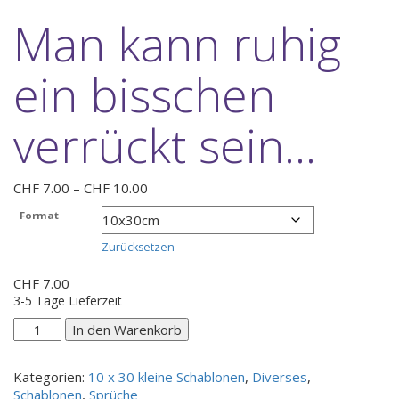
Man kann ruhig
ein bisschen
verrückt sein…
Preisspanne:
CHF
7.00
–
CHF
10.00
CHF 7.00
Format
bis
CHF 10.00
Zurücksetzen
CHF
7.00
3-5 Tage Lieferzeit
Man
In den Warenkorb
kann
ruhig
Kategorien:
10 x 30 kleine Schablonen
,
Diverses
,
ein
Schablonen
,
Sprüche
bisschen