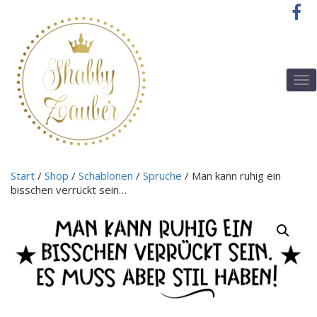
T
o
g
g
l
e
n
Start
/
Shop
/
Schablonen
/
Sprüche
/ Man kann ruhig ein
a
bisschen verrückt sein…
v
i
g
a
t
i
o
n