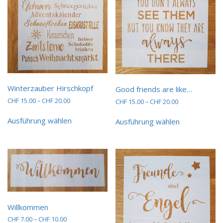
Winterzauber Hirschkopf
Good friends are like…
Preisspanne:
CHF
15.00
–
CHF
20.00
Preisspanne:
CHF
15.00
–
CHF
20.00
CHF 15.00
CHF 15.00
Dieses
Dieses
bis
bis
Ausführung wählen
Ausführung wählen
Produkt
Produkt
CHF 20.00
CHF 20.00
weist
weist
mehrere
mehrere
Varianten
Varianten
auf.
auf.
Die
Die
Optionen
Optionen
können
können
auf
auf
Willkommen
der
der
Preisspanne:
CHF
7.00
–
CHF
10.00
Produktseite