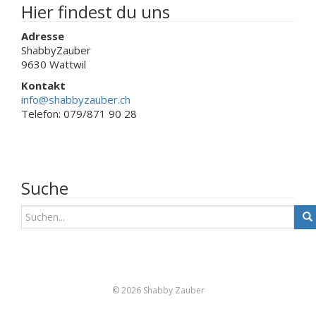
werden
Hier findest du uns
Adresse
ShabbyZauber
9630 Wattwil
Kontakt
info@shabbyzauber.ch
Telefon: 079/871 90 28
Suche
S
u
c
h
e
n
© 2026 Shabby Zauber
a
c