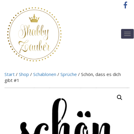
T
o
g
g
l
e
n
Start
/
Shop
/
Schablonen
/
Sprüche
/ Schön, dass es dich
a
gibt #1
v
i
g
a
t
i
o
n