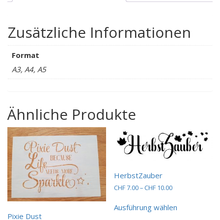
Zusätzliche Informationen
Format
A3, A4, A5
Ähnliche Produkte
HerbstZauber
Preisspanne:
CHF
7.00
–
CHF
10.00
CHF 7.00
Dieses
bis
Ausführung wählen
Produkt
CHF 10.00
Pixie Dust
weist