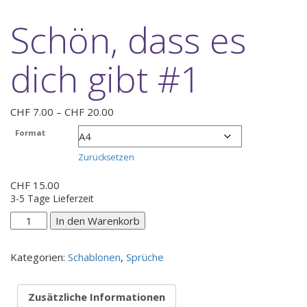
Schön, dass es
dich gibt #1
Preisspanne:
CHF
7.00
–
CHF
20.00
CHF 7.00
Format
bis
CHF 20.00
Zurücksetzen
CHF
15.00
3-5 Tage Lieferzeit
Schön,
In den Warenkorb
dass
es
Kategorien:
Schablonen
,
Sprüche
dich
gibt
#1
Zusätzliche Informationen
Menge