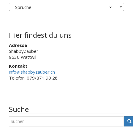
auf
können
Sprüche
×
der
auf
Produktseit
der
gewählt
Produktseite
werden
gewählt
werden
Hier findest du uns
Adresse
ShabbyZauber
9630 Wattwil
Kontakt
info@shabbyzauber.ch
Telefon: 079/871 90 28
Suche
S
u
c