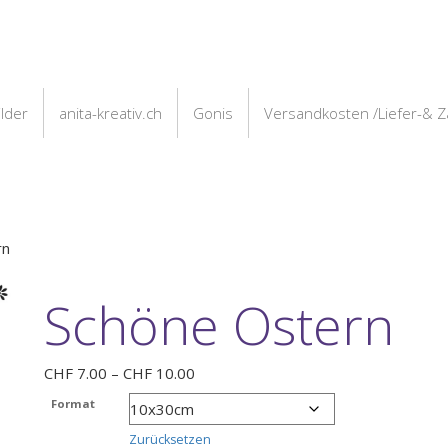
ilder
anita-kreativ.ch
Gonis
Versandkosten /Liefer-& 
rn
Schöne Ostern
Preisspanne:
CHF
7.00
–
CHF
10.00
CHF 7.00
Format
bis
CHF 10.00
Zurücksetzen