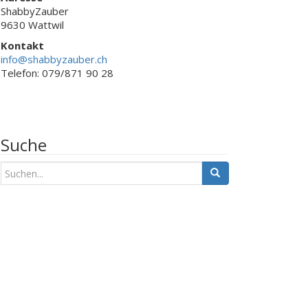
ShabbyZauber
9630 Wattwil
Kontakt
info@shabbyzauber.ch
Telefon: 079/871 90 28
Suche
S
u
c
h
e
n
a
c
h
: