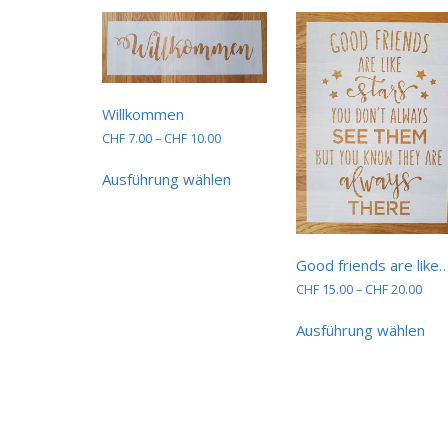
Willkommen
Preisspanne:
CHF
7.00
–
CHF
10.00
CHF 7.00
Dieses
bis
Ausführung wählen
Produkt
CHF 10.00
weist
mehrere
Varianten
auf.
Good friends are like
Die
Prei
CHF
15.00
–
CHF
20.00
Optionen
CHF 
Die
können
bis
Ausführung wählen
Pro
auf
CHF 
wei
der
me
Produktseite
Var
gewählt
auf.
werden
Die