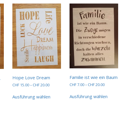
Familie ist wie ein Baum
Hope Love Dream
…
Preisspanne:
Preisspanne:
CHF
7.00
–
CHF
20.00
CHF
15.00
–
CHF
20.00
sspanne:
CHF 7.00
CHF 15.00
15.00
Dieses
Dieses
ses
bis
bis
Ausführung wählen
Ausführung wählen
Produkt
Produkt
dukt
CHF 20.00
CHF 20.00
20.00
weist
weist
st
mehrere
mehrere
hrere
Varianten
Varianten
ianten
auf.
auf.
Die
Die