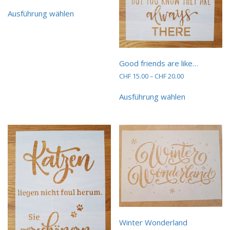
Dieses
Ausführung wählen
Produkt
weist
mehrere
Varianten
auf.
Good friends are like…
Die
Preisspanne:
CHF
15.00
–
CHF
20.00
Optionen
CHF 15.00
können
Dieses
bis
Ausführung wählen
auf
Produkt
CHF 20.00
der
weist
Produktseite
mehrere
gewählt
Varianten
werden
auf.
Die
Optionen
können
auf
der
Produktseit
gewählt
werden
Winter Wonderland