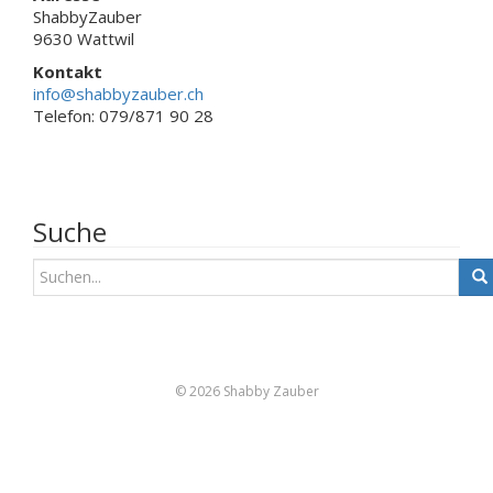
ShabbyZauber
9630 Wattwil
Kontakt
info@shabbyzauber.ch
Telefon: 079/871 90 28
Suche
S
u
c
h
e
n
© 2026 Shabby Zauber
a
c
h
: