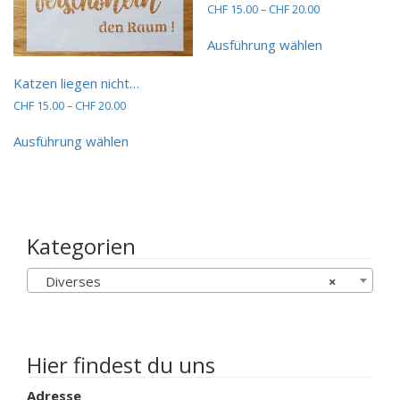
Preisspanne:
CHF
15.00
–
CHF
20.00
CHF 15.00
Dieses
bis
Ausführung wählen
Produkt
CHF 20.00
weist
Katzen liegen nicht…
mehrere
Varianten
Preisspanne:
CHF
15.00
–
CHF
20.00
auf.
CHF 15.00
Dieses
bis
Die
Ausführung wählen
Produkt
CHF 20.00
Optionen
weist
können
mehrere
auf
Varianten
der
auf.
Produktseit
Die
Kategorien
gewählt
Optionen
werden
können
Diverses
×
auf
der
Produktseite
gewählt
werden
Hier findest du uns
Adresse