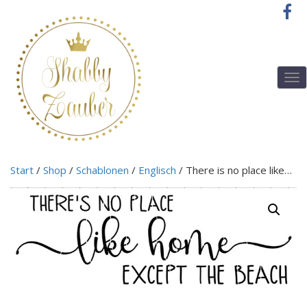
T
o
g
g
l
e
n
Start
/
Shop
/
Schablonen
/
Englisch
/ There is no place like…
a
v
i
g
a
t
i
o
n