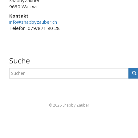
ShabbyZauber
9630 Wattwil
Kontakt
info@shabbyzauber.ch
Telefon: 079/871 90 28
Suche
S
u
c
h
e
n
© 2026 Shabby Zauber
a
c
h
: