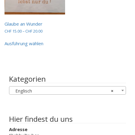
auf.
Die
Optionen
können
Glaube an Wunder
auf
der
Preisspanne:
CHF
15.00
–
CHF
20.00
CHF 15.00
Produktseit
Dieses
bis
gewählt
Ausführung wählen
Produkt
CHF 20.00
werden
weist
mehrere
Varianten
auf.
Die
Kategorien
Optionen
können
Englisch
×
auf
der
Produktseite
gewählt
werden
Hier findest du uns
Adresse