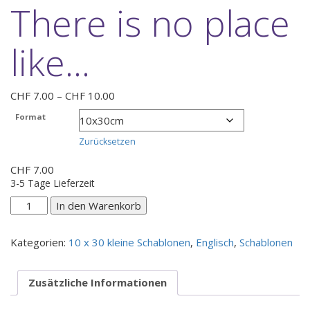
There is no place
like…
Preisspanne:
CHF
7.00
–
CHF
10.00
CHF 7.00
Format
bis
CHF 10.00
Zurücksetzen
CHF
7.00
3-5 Tage Lieferzeit
There
In den Warenkorb
is
no
Kategorien:
10 x 30 kleine Schablonen
,
Englisch
,
Schablonen
place
like...
Menge
Zusätzliche Informationen