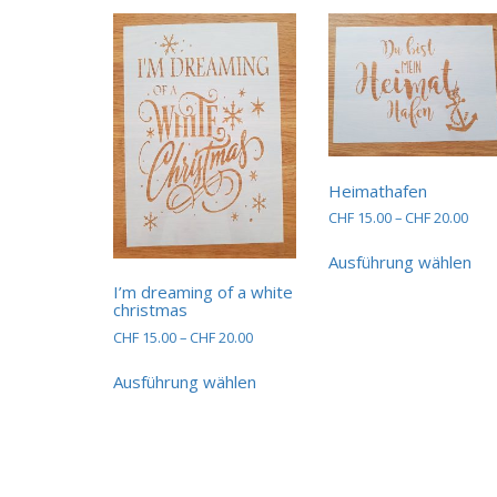
Heimathafen
Prei
CHF
15.00
–
CHF
20.00
CHF 
Die
bis
Ausführung wählen
Pro
CHF 
wei
I’m dreaming of a white
christmas
me
Var
Preisspanne:
CHF
15.00
–
CHF
20.00
auf.
CHF 15.00
Dieses
bis
Die
Ausführung wählen
Produkt
CHF 20.00
Opt
weist
kö
mehrere
auf
Varianten
der
auf.
Pro
Die