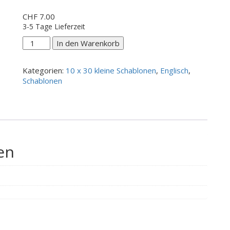
CHF
7.00
3-5 Tage Lieferzeit
Time
In den Warenkorb
to
relax
Kategorien:
10 x 30 kleine Schablonen
,
Englisch
,
Menge
Schablonen
en