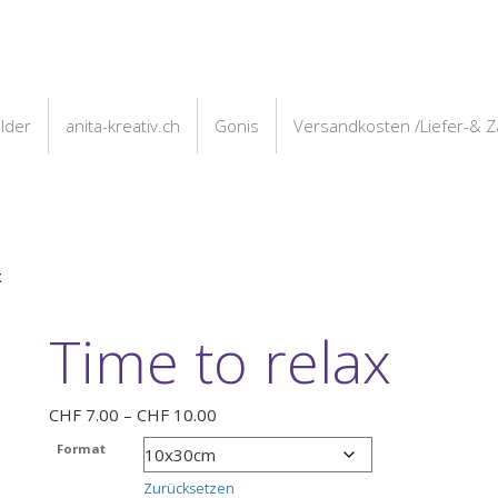
ilder
anita-kreativ.ch
Gonis
Versandkosten /Liefer-& 
x
Time to relax
Preisspanne:
CHF
7.00
–
CHF
10.00
CHF 7.00
Format
bis
CHF 10.00
Zurücksetzen