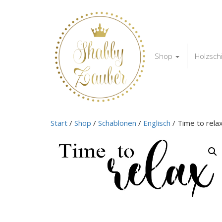
Shop
Holzsch
Start
/
Shop
/
Schablonen
/
Englisch
/ Time to rela