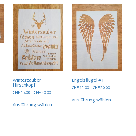
sspanne:
15.00
ses
dukt
20.00
st
Winterzauber
Engelsflügel #1
Hirschkopf
hrere
Preisspanne:
CHF
15.00
–
CHF
20.00
ianten
Preisspanne:
CHF
15.00
–
CHF
20.00
CHF 15.00
Dieses
CHF 15.00
bis
Dieses
Ausführung wählen
Produkt
bis
CHF 20.00
Ausführung wählen
Produkt
weist
CHF 20.00
ionen
weist
mehrere
nnen
mehrere
Varianten
Varianten
auf.
auf.
Die
duktseite
Die