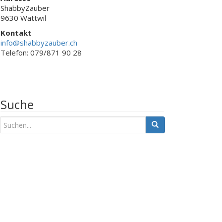
ShabbyZauber
9630 Wattwil
Kontakt
info@shabbyzauber.ch
Telefon: 079/871 90 28
Suche
S
u
c
h
e
n
a
c
h
: