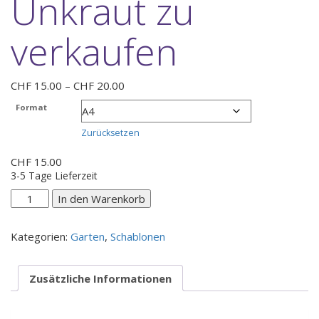
Unkraut zu
verkaufen
Preisspanne:
CHF
15.00
–
CHF
20.00
CHF 15.00
Format
bis
CHF 20.00
Zurücksetzen
CHF
15.00
3-5 Tage Lieferzeit
Unkraut
In den Warenkorb
zu
verkaufen
Kategorien:
Garten
,
Schablonen
Menge
Zusätzliche Informationen