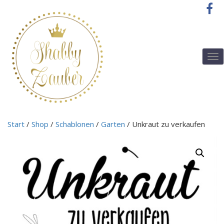
T
o
g
g
l
e
n
Start
/
Shop
/
Schablonen
/
Garten
/ Unkraut zu verkaufen
a
v
i
g
a
t
i
o
n