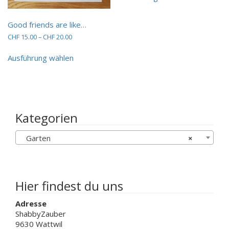
CHF 20.00
weist
mehrere
Good friends are like…
Varianten
Preisspanne:
CHF
15.00
–
CHF
20.00
auf.
CHF 15.00
Dieses
Die
bis
Ausführung wählen
Produkt
Optionen
CHF 20.00
weist
können
mehrere
auf
Varianten
der
auf.
Produktseit
Die
gewählt
Kategorien
Optionen
werden
können
Garten
×
auf
der
Produktseite
gewählt
werden
Hier findest du uns
Adresse
ShabbyZauber
9630 Wattwil