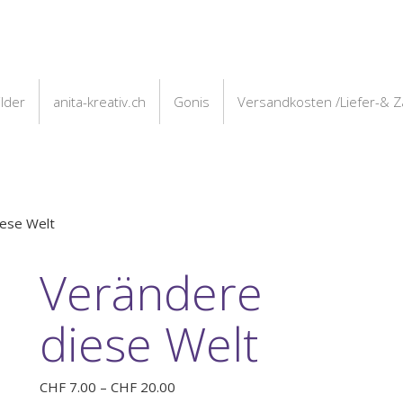
ilder
anita-kreativ.ch
Gonis
Versandkosten /Liefer-& 
iese Welt
Verändere
diese Welt
Preisspanne:
CHF
7.00
–
CHF
20.00