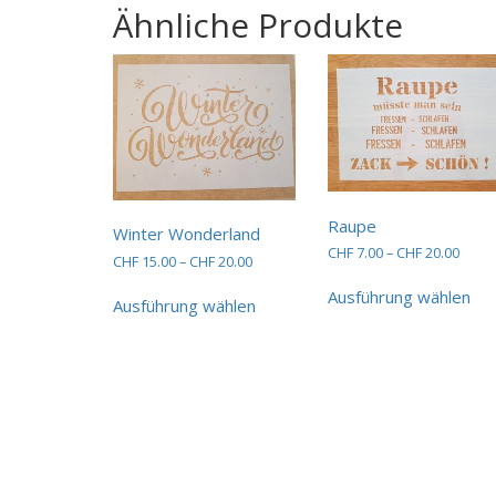
Ähnliche Produkte
Raupe
Winter Wonderland
Preis
CHF
7.00
–
CHF
20.00
Preisspanne:
CHF
15.00
–
CHF
20.00
CHF 7
Die
CHF 15.00
Dieses
bis
Ausführung wählen
bis
Pro
Ausführung wählen
Produkt
CHF 2
CHF 20.00
wei
weist
me
mehrere
Var
Varianten
auf.
auf.
Die
Die
Opt
Optionen
kö
können
auf
auf