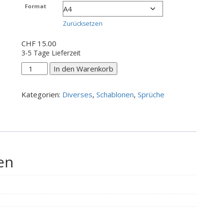
CHF 7.00
Format
bis
CHF 20.00
Zurücksetzen
CHF
15.00
3-5 Tage Lieferzeit
Verändere
In den Warenkorb
diese
Welt
Kategorien:
Diverses
,
Schablonen
,
Sprüche
Menge
en