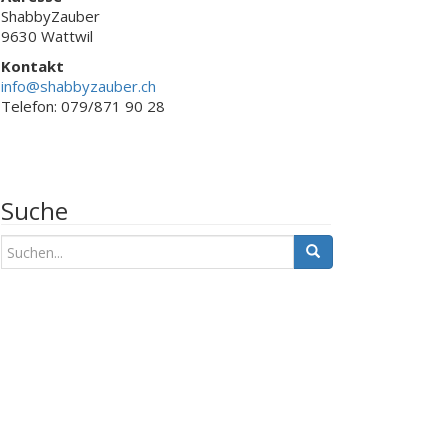
ShabbyZauber
9630 Wattwil
Kontakt
info@shabbyzauber.ch
Telefon: 079/871 90 28
Suche
S
u
c
h
e
n
a
c
h
: