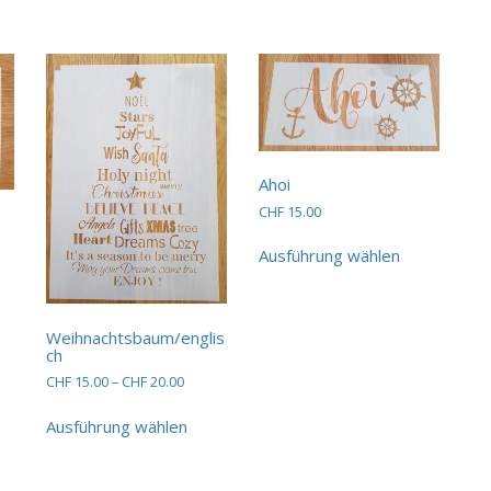
Ahoi
CHF
15.00
Dieses
spanne:
Ausführung wählen
Produkt
.00
ses
weist
dukt
mehrere
0.00
st
Varianten
Weihnachtsbaum/englis
hrere
auf.
ch
ianten
Die
Preisspanne:
CHF
15.00
–
CHF
20.00
Optionen
CHF 15.00
Dieses
können
bis
Ausführung wählen
ionen
Produkt
auf
CHF 20.00
nnen
weist
der
mehrere
Produktseit