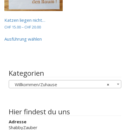
Varianten
auf.
Die
Katzen liegen nicht…
Optionen
Preisspanne:
CHF
15.00
–
CHF
20.00
können
CHF 15.00
auf
Dieses
bis
Ausführung wählen
der
Produkt
CHF 20.00
Produktseit
weist
gewählt
mehrere
werden
Varianten
auf.
Die
Kategorien
Optionen
können
Willkommen/Zuhause
×
auf
der
Produktseite
gewählt
werden
Hier findest du uns
Adresse
ShabbyZauber