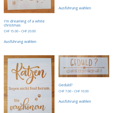
CHF 7.00
Dieses
bis
Ausführung wählen
Produkt
CHF 20.00
weist
mehrere
I’m dreaming of a white
Varianten
christmas
auf.
Preisspanne:
CHF
15.00
–
CHF
20.00
Die
CHF 15.00
Dieses
Optionen
bis
Ausführung wählen
Produkt
können
CHF 20.00
weist
auf
mehrere
der
Varianten
Produktseit
auf.
gewählt
Die
werden
Optionen
können
auf
Geduld?
der
Preisspanne:
CHF
7.00
–
CHF
10.00
Produktseite
CHF 7.00
Dieses
gewählt
bis
Ausführung wählen
Produkt
werden
CHF 10.00
weist
mehrere