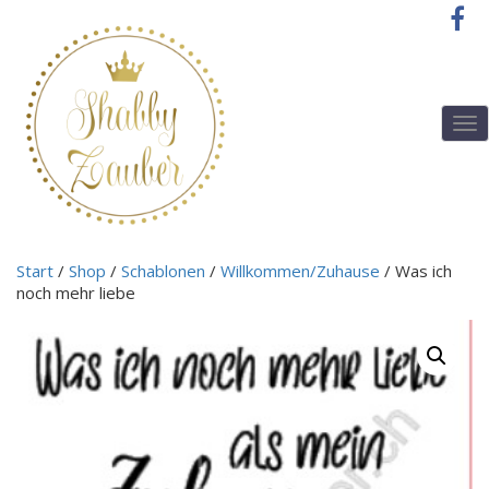
T
o
g
g
l
e
n
Start
/
Shop
/
Schablonen
/
Willkommen/Zuhause
/ Was ich
a
noch mehr liebe
v
i
g
a
t
i
o
n