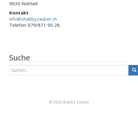
9630 Wattwil
Kontakt
info@shabbyzauber.ch
Telefon: 079/871 90 28
Suche
S
u
c
h
e
n
© 2026 Shabby Zauber
a
c
h
: