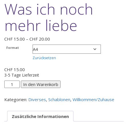
Was ich noch
mehr liebe
Preisspanne:
CHF
15.00
–
CHF
20.00
CHF 15.00
Format
bis
CHF 20.00
Zurücksetzen
CHF
15.00
3-5 Tage Lieferzeit
Was
In den Warenkorb
ich
noch
Kategorien:
Diverses
,
Schablonen
,
Willkommen/Zuhause
mehr
liebe
Menge
Zusätzliche Informationen