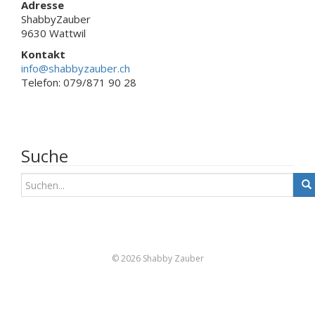
Adresse
ShabbyZauber
9630 Wattwil
Kontakt
info@shabbyzauber.ch
Telefon: 079/871 90 28
Suche
S
u
c
h
e
n
© 2026 Shabby Zauber
a
c
h
: