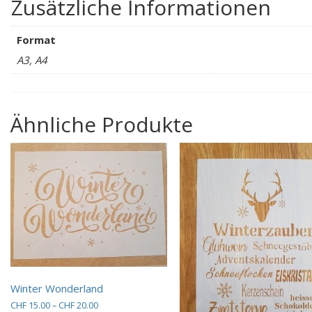
Zusätzliche Informationen
Format
A3, A4
Ähnliche Produkte
Winter Wonderland
Preisspanne:
CHF
15.00
–
CHF
20.00