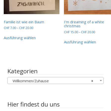
Familie ist wie ein Baum
I’m dreaming of a white
christmas
Preisspanne:
CHF
7.00
–
CHF
20.00
Preisspan
CHF
15.00
–
CHF
20.00
CHF 7.00
Dieses
CHF 15.00
bis
Ausführung wählen
Dieses
Produkt
bis
CHF 20.00
Ausführung wählen
Produkt
weist
CHF 20.00
weist
mehrere
mehrere
Varianten
Variante
auf.
auf.
Die
Die
Optionen
Kategorien
Optione
können
können
auf
Willkommen/Zuhause
×
auf
der
der
Produktseite
Produkts
gewählt
gewählt
werden
werden
Hier findest du uns