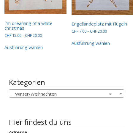
I’m dreaming of a white
Engellandeplatz mit Flügeln
christmas
Preisspanne:
CHF
7.00
–
CHF
20.00
Preisspanne:
CHF
15.00
–
CHF
20.00
CHF 7.00
Dieses
CHF 15.00
bis
Dieses
Ausführung wählen
Produkt
bis
CHF 20.00
Ausführung wählen
Produkt
weist
CHF 20.00
weist
mehrere
mehrere
Varianten
Varianten
auf.
auf.
Die
Die
Optionen
Kategorien
Optionen
können
können
auf
Winter/Weihnachten
×
auf
der
der
Produktsei
Produktseite
gewählt
gewählt
werden
werden
Hier findest du uns
Adresse