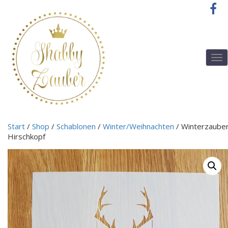
T
o
g
g
l
e
n
Start
/
Shop
/
Schablonen
/
Winter/Weihnachten
/ Winterzaube
a
Hirschkopf
v
i
g
a
t
i
o
n