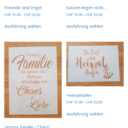
Freunde sind Engel
Katzen liegen nicht…
Preisspanne:
Preisspanne:
CHF
15.00
–
CHF
20.00
CHF
15.00
–
CHF
20.00
CHF 15.00
CHF 15.00
Dieses
Dieses
bis
bis
Ausführung wählen
Ausführung wählen
Produkt
Produkt
CHF 20.00
CHF 20.00
weist
weist
mehrere
mehrere
Varianten
Varianten
auf.
auf.
Die
Die
Optionen
Optionen
können
können
auf
auf
der
der
Produktseite
Produktseit
gewählt
gewählt
Heimathafen
werden
werden
Preisspanne:
CHF
15.00
–
CHF
20.00
CHF 15.00
Dieses
bis
Ausführung wählen
Produkt
CHF 20.00
weist
mehrere
Unsere Familie / Chaos