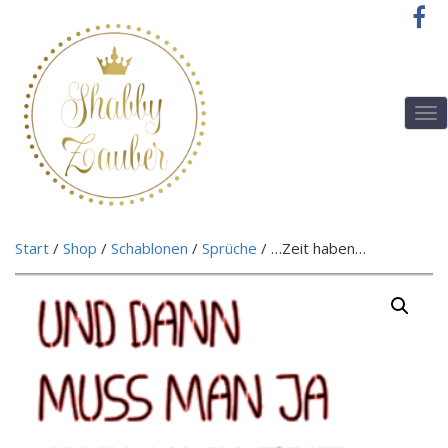
T
o
g
g
l
e
n
Start
/
Shop
/
Schablonen
/
Sprüche
/ …Zeit haben…
a
v
i
g
a
t
i
o
n