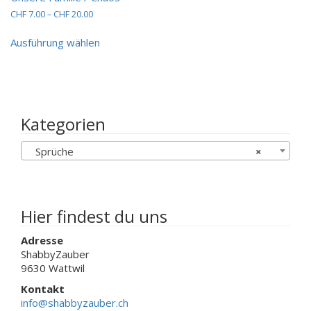
Varianten
Preisspanne:
CHF
7.00
–
CHF
20.00
auf.
CHF 7.00
Dieses
Die
bis
Ausführung wählen
Produkt
Optionen
CHF 20.00
weist
können
mehrere
auf
Varianten
der
auf.
Produktseit
Die
Kategorien
gewählt
Optionen
werden
können
Sprüche
×
auf
der
Produktseite
gewählt
werden
Hier findest du uns
Adresse
ShabbyZauber
9630 Wattwil
Kontakt
info@shabbyzauber.ch