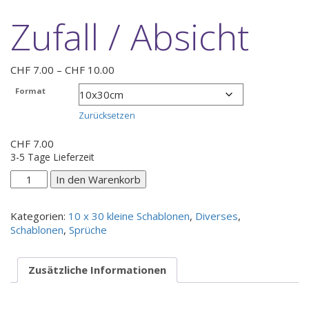
Zufall / Absicht
Preisspanne:
CHF
7.00
–
CHF
10.00
CHF 7.00
Format
bis
CHF 10.00
Zurücksetzen
CHF
7.00
3-5 Tage Lieferzeit
Zufall
In den Warenkorb
/
Absicht
Kategorien:
10 x 30 kleine Schablonen
,
Diverses
,
Menge
Schablonen
,
Sprüche
Zusätzliche Informationen