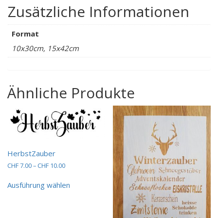
Zusätzliche Informationen
Format
10x30cm, 15x42cm
Ähnliche Produkte
HerbstZauber
Preisspanne:
CHF
7.00
–
CHF
10.00
CHF 7.00
Dieses
bis
Ausführung wählen
Produkt
CHF 10.00
weist
mehrere
Varianten