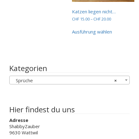
Varianten
auf.
Katzen liegen nicht…
Die
Preisspanne:
CHF
15.00
–
CHF
20.00
Optionen
CHF 15.00
Dieses
können
bis
Ausführung wählen
Produkt
auf
CHF 20.00
weist
der
mehrere
Produktseite
Varianten
gewählt
auf.
werden
Die
Kategorien
Optionen
können
Sprüche
×
auf
der
Produktseit
gewählt
werden
Hier findest du uns
Adresse
ShabbyZauber
9630 Wattwil