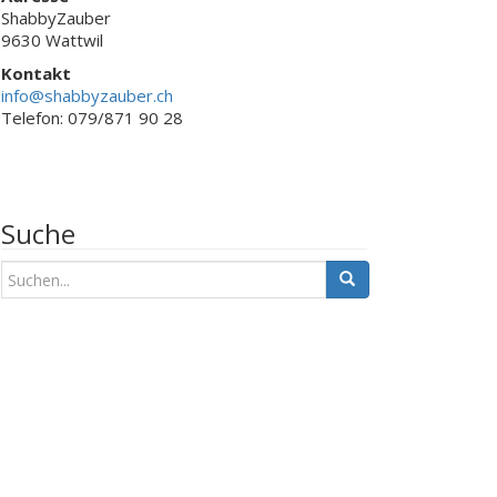
ShabbyZauber
9630 Wattwil
Kontakt
info@shabbyzauber.ch
Telefon: 079/871 90 28
Suche
S
u
c
h
e
n
a
c
h
: