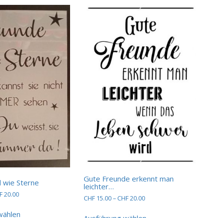
Produktseite
Varianten
gewählt
auf.
werden
Die
Optionen
können
auf
der
Produktseite
gewählt
werden
Gute Freunde erkennt man
d wie Sterne
leichter…
Preisspanne:
F
20.00
Preisspanne:
CHF
15.00
–
CHF
20.00
CHF 15.00
Dieses
CHF 15.00
Dieses
bis
wählen
bis
Produkt
Ausführung wählen