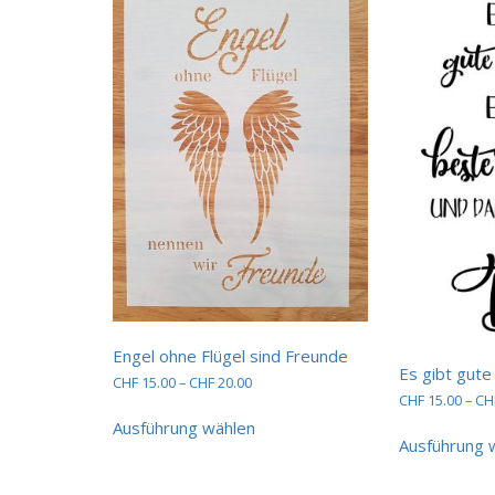
Engel ohne Flügel sind Freunde
Es gibt gut
Preisspanne:
CHF
15.00
–
CHF
20.00
CHF
15.00
–
CH
CHF 15.00
Dieses
bis
Ausführung wählen
Produkt
CHF 20.00
Ausführung 
weist
mehrere