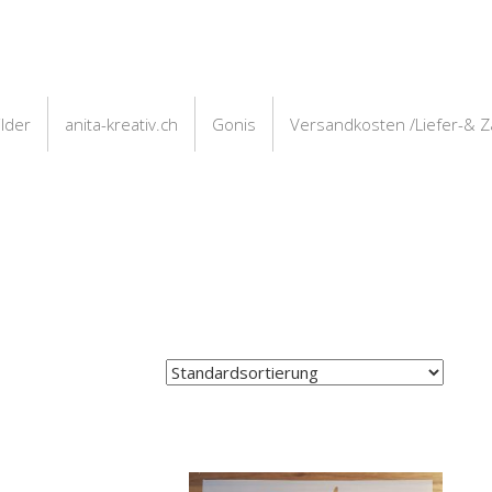
ilder
anita-kreativ.ch
Gonis
Versandkosten /Liefer-& 