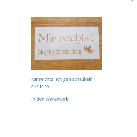
mehrere
Varianten
auf.
Die
Optionen
können
auf
der
Produktseite
gewählt
werden
Mir reichts. Ich geh schaukeln
CHF
10.00
In den Warenkorb